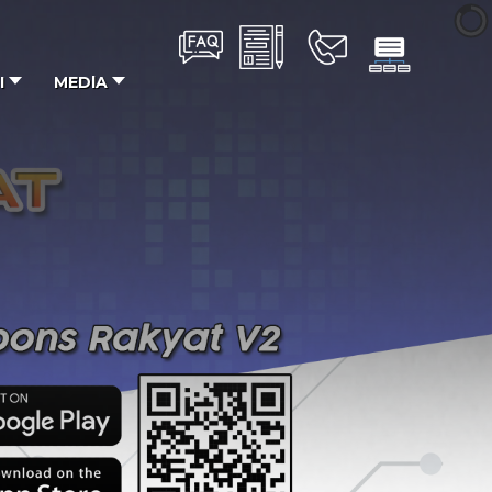
I
MEDlA