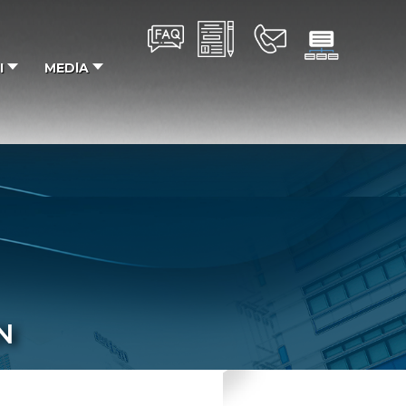
I
MEDlA
N