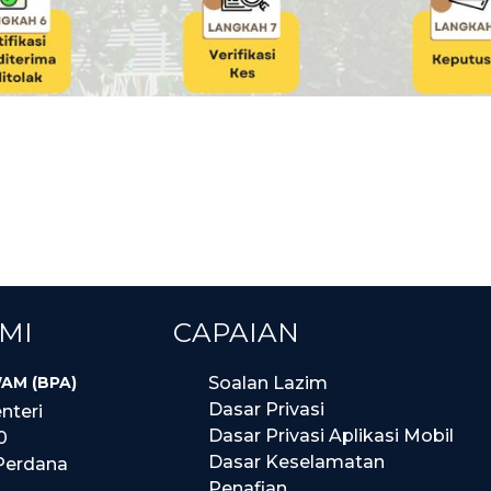
MI
CAPAIAN
AM (BPA)
Soalan Lazim
Dasar Privasi
nteri
Dasar Privasi Aplikasi Mobil
0
Dasar Keselamatan
Perdana
Penafian