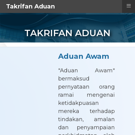
≡
Takrifan Aduan
TAJUK
TAKRIFAN ADUAN
Aduan Awam
"Aduan Awam"
bermaksud
pernyataan orang
ramai mengenai
ketidakpuasan
mereka terhadap
tindakan, amalan
dan penyampaian