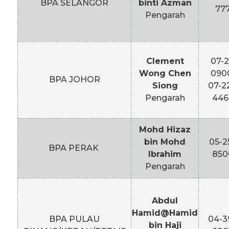
BPA SELANGOR
binti Azman
77
Pengarah
Clement
07-2
Wong Chen
090
BPA JOHOR
Siong
07-2
Pengarah
446
Mohd Hizaz
bin Mohd
05-2
BPA PERAK
Ibrahim
850
Pengarah
Abdul
Hamid@Hamid
BPA PULAU
04-3
bin Haji