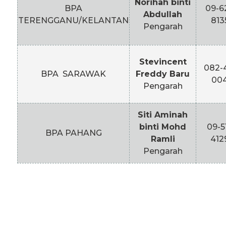
Norihah binti
BPA
09-6
Abdullah
TERENGGANU/KELANTAN
813
Pengarah
Stevincent
082-
BPA SARAWAK
Freddy Baru
00
Pengarah
Siti Aminah
binti Mohd
09-5
BPA PAHANG
Ramli
412
Pengarah