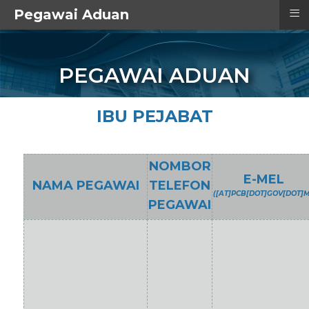
≡
Pegawai Aduan
TAJUK
PEGAWAI ADUAN
IBU PEJABAT
NOMBOR
E-MEL
NAMA PEGAWAI
TELEFON
([AT]PCB[DOT]GOV[DOT]
PEGAWAI