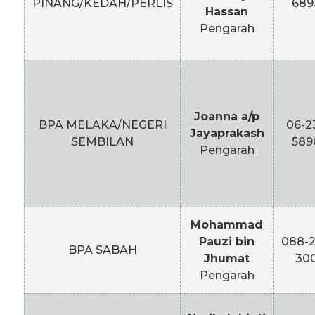
PINANG/KEDAH/PERLIS
689
Hassan
Pengarah
Joanna a/p
BPA MELAKA/NEGERI
06-2
Jayaprakash
SEMBILAN
589
Pengarah
Mohammad
Pauzi bin
088-
BPA SABAH
Jhumat
30
Pengarah