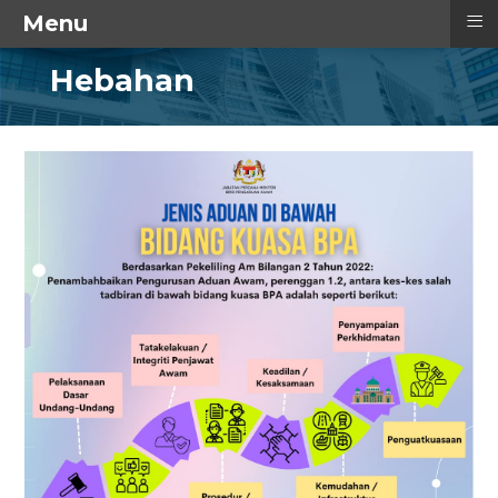
≡
Menu
Hebahan