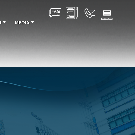
I
MEDlA