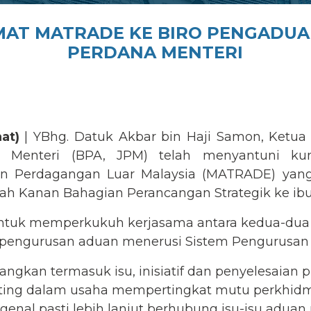
AT MATRADE KE BIRO PENGADUA
PERDANA MENTERI
at)
| YBhg. Datuk Akbar bin Haji Samon, Ketu
 Menteri (BPA, JPM) telah menyantuni kun
Perdagangan Luar Malaysia (MATRADE) yang d
ah Kanan Bahagian Perancangan Strategik ke ibu
untuk memperkukuh kerjasama antara kedua-dua
pengurusan aduan menerusi Sistem Pengurusan
ngkan termasuk isu, inisiatif dan penyelesaian pr
penting dalam usaha mempertingkat mutu perkhid
enal pasti lebih lanjut berhubung isu-isu aduan 