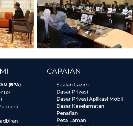
MI
CAPAIAN
AM (BPA)
Soalan Lazim
Dasar Privasi
nteri
Dasar Privasi Aplikasi Mobil
0
Dasar Keselamatan
Perdana
Penafian
Peta Laman
tadbiran
Panduan Portal
an