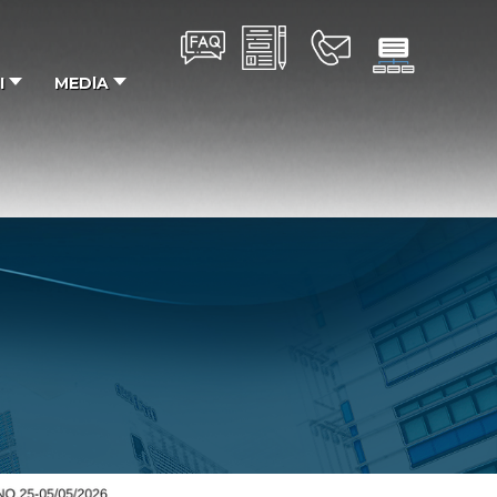
I
MEDlA