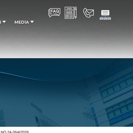
I
MEDlA